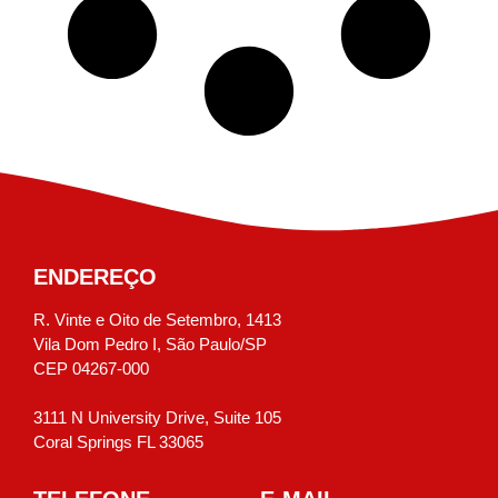
ENDEREÇO
R. Vinte e Oito de Setembro, 1413
Vila Dom Pedro I, São Paulo/SP
CEP 04267-000
3111 N University Drive, Suite 105
Coral Springs FL 33065