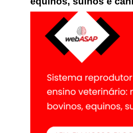
equinos, suínos e can