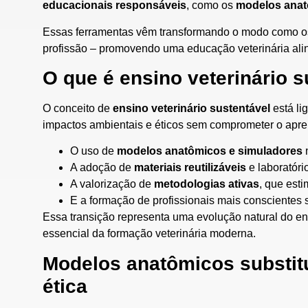
educacionais responsáveis
, como os
modelos anat
Essas ferramentas vêm transformando o modo como os
profissão – promovendo uma educação veterinária ali
O que é ensino veterinário s
O conceito de
ensino veterinário sustentável
está li
impactos ambientais e éticos sem comprometer o apren
O uso de
modelos anatômicos e simuladores
n
A adoção de
materiais reutilizáveis
e laboratóri
A valorização de
metodologias ativas
, que esti
E a formação de profissionais mais conscientes 
Essa transição representa uma evolução natural do ens
essencial da formação veterinária moderna.
Modelos anatômicos substitu
ética