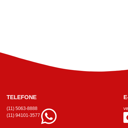
TELEFONE
E
(11) 5063-8888
v
(11) 94101-3577