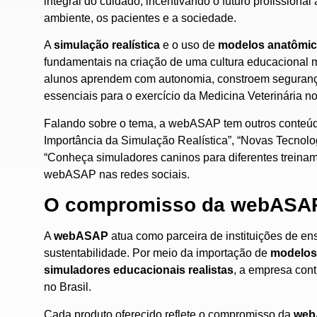
integral do cuidado, incentivando o futuro profissiona
ambiente, os pacientes e a sociedade.
A
simulação realística
e o uso de
modelos anatômico
fundamentais na criação de uma cultura educacional 
alunos aprendem com autonomia, constroem segurança 
essenciais para o exercício da Medicina Veterinária n
Falando sobre o tema, a webASAP tem outros conteúdo
Importância da Simulação Realística
”, “
Novas Tecnolog
“
Conheça simuladores caninos para diferentes treina
webASAP nas redes sociais.
O compromisso da webASAP 
A
webASAP
atua como parceira de instituições de ens
sustentabilidade. Por meio da importação de
modelos 
simuladores educacionais realistas
, a empresa cont
no Brasil.
Cada produto oferecido reflete o compromisso da
web