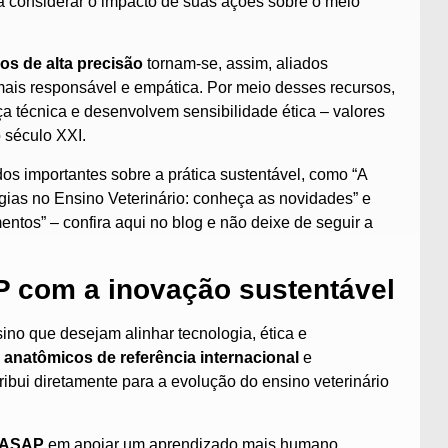
l a considerar o impacto de suas ações sobre o meio
s de alta precisão
tornam-se, assim, aliados
mais responsável e empática. Por meio desses recursos,
técnica e desenvolvem sensibilidade ética – valores
o século XXI.
s importantes sobre a prática sustentável, como “
A
ias no Ensino Veterinário: conheça as novidades
” e
mentos
” – confira aqui no blog e não deixe de seguir a
com a inovação sustentável
ino que desejam alinhar tecnologia, ética e
anatômicos de referência internacional
e
ribui diretamente para a evolução do ensino veterinário
ASAP
em apoiar um aprendizado mais humano,