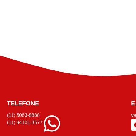
TELEFONE
E
(11) 5063-8888
v
(11) 94101-3577