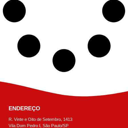
ENDEREÇO
R. Vinte e Oito de Setembro, 1413
Vila Dom Pedro I, São Paulo/SP