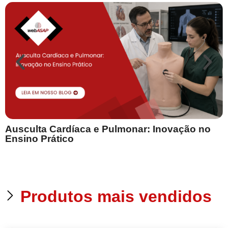
Ausculta Cardíaca e Pulmonar: Inovação no
E
Ensino Prático
Produtos mais vendidos