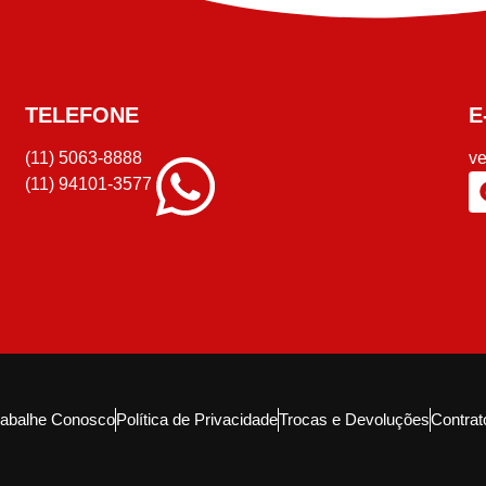
TELEFONE
E
(11) 5063-8888
v
(11) 94101-3577
rabalhe Conosco
Política de Privacidade
Trocas e Devoluções
Contrat