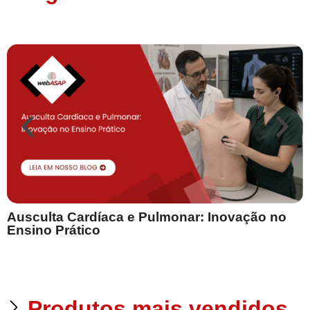
Ausculta Cardíaca e Pulmonar: Inovação no
E
Ensino Prático
Produtos mais vendidos