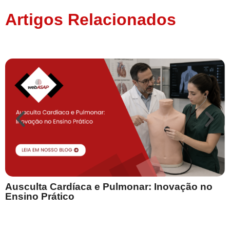
Artigos Relacionados
Ausculta Cardíaca e Pulmonar: Inovação no
E
Ensino Prático