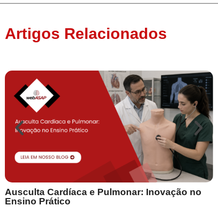
Artigos Relacionados
Ausculta Cardíaca e Pulmonar: Inovação no
E
Ensino Prático