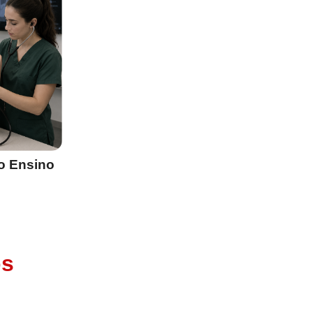
o Ensino
os