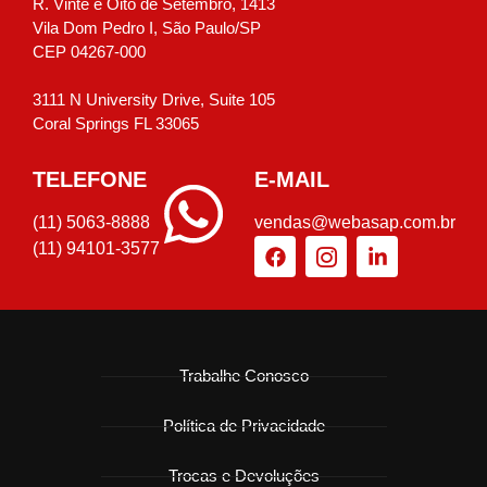
R. Vinte e Oito de Setembro, 1413
Vila Dom Pedro I, São Paulo/SP
CEP 04267-000
3111 N University Drive, Suite 105
Coral Springs FL 33065
TELEFONE
E-MAIL
(11) 5063-8888
vendas@webasap.com.br
(11) 94101-3577
Trabalhe Conosco
Política de Privacidade
Trocas e Devoluções