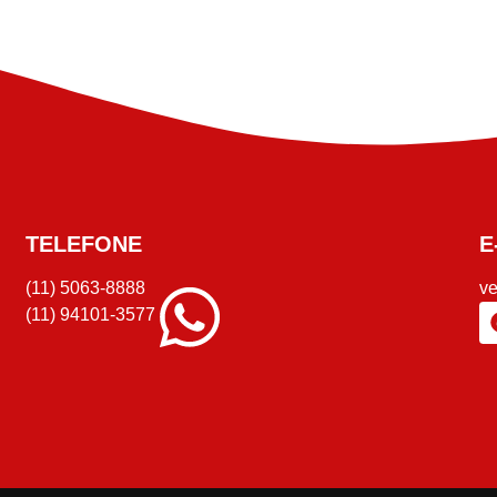
TELEFONE
E
(11) 5063-8888
v
(11) 94101-3577