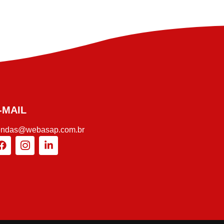
-MAIL
endas@webasap.com.br