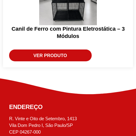
Canil de Ferro com Pintura Eletrostática – 3
Módulos
VER PRODUTO
ENDEREÇO
R. Vinte e Oito de Setembro, 1413
Vila Dom Pedro I, São Paulo/SP
CEP 04267-000