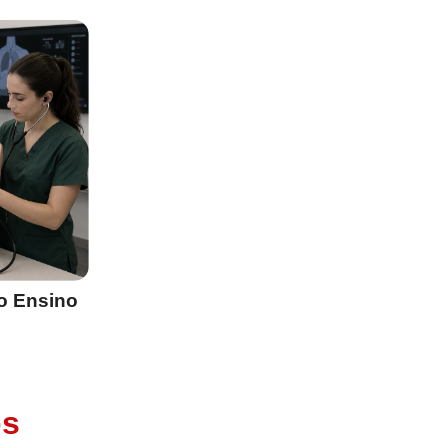
o Ensino
os