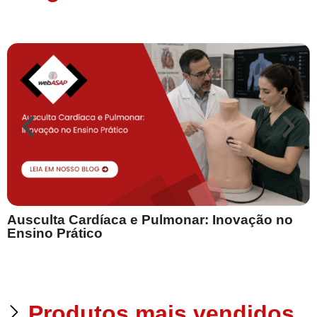
Ausculta Cardíaca e Pulmonar: Inovação no
E
Ensino Prático
Produtos mais vendidos