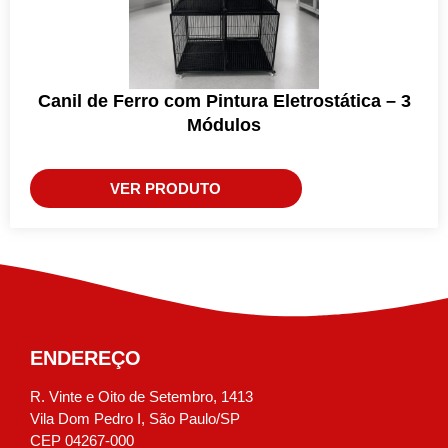
Canil de Ferro com Pintura Eletrostática – 3
Módulos
VER PRODUTO
ENDEREÇO
R. Vinte e Oito de Setembro, 1413
Vila Dom Pedro I, São Paulo/SP
CEP 04267-000