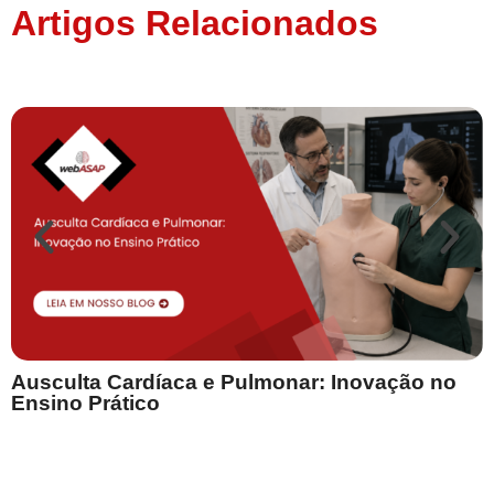
Artigos Relacionados
Ausculta Cardíaca e Pulmonar: Inovação no
E
Ensino Prático