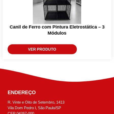
Canil de Ferro com Pintura Eletrostática – 3
Módulos
VER PRODUTO
ENDEREÇO
R. Vinte e Oito de Setembro, 1413
Vila Dom Pedro I, São Paulo/SP
CEP 04267-000