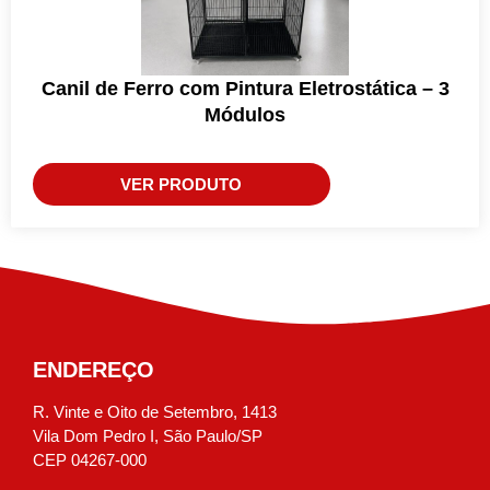
Canil de Ferro com Pintura Eletrostática – 3
Módulos
VER PRODUTO
ENDEREÇO
R. Vinte e Oito de Setembro, 1413
Vila Dom Pedro I, São Paulo/SP
CEP 04267-000