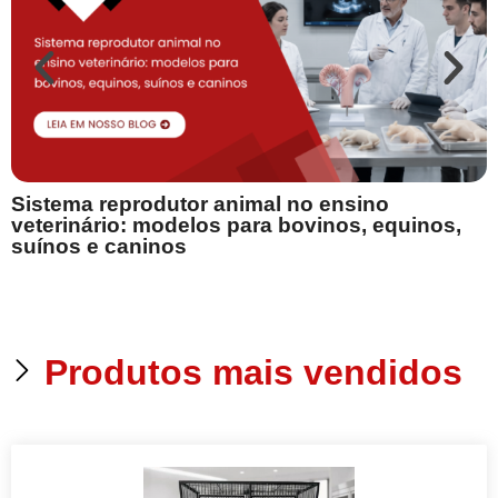
B
Sistema reprodutor animal no ensino
s
veterinário: modelos para bovinos, equinos,
suínos e caninos
p
Produtos mais vendidos