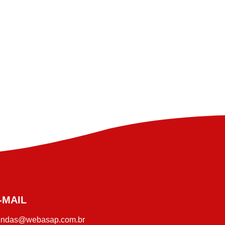
-MAIL
endas@webasap.com.br