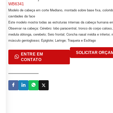
WB6341
Modelo de cabeça em corte Mediano, montado sobre base fixa, colorido.
cavidades da face
Este modelo mostra todas as estruturas internas da cabeça humana em
Observar na cabeça: Cérebro: lobo paracentral, tronco do corpo caloso, 
medula oblonga, cerebelo; Seio frontal; Concha nasal média e inferior, me
músculo genioglosso; Epiglote; Laringe; Traqueia e Esôfago
SOLICITAR ORÇA
ENTRE EM
CONTATO