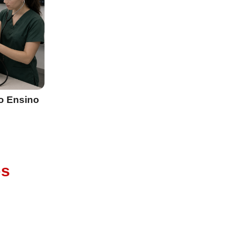
o Ensino
os