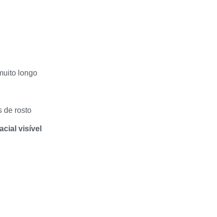
muito longo
s de rosto
cial visível