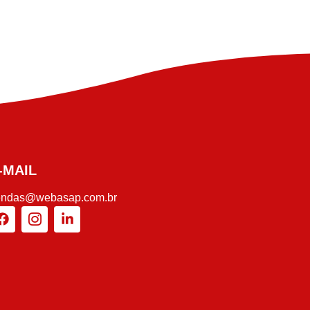
-MAIL
endas@webasap.com.br