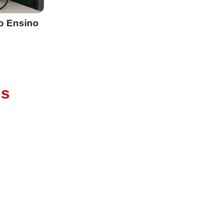
o Ensino
os