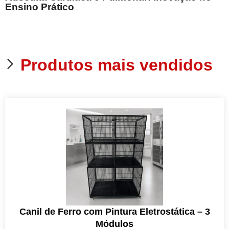
E
Ensino Prático
Produtos mais vendidos
Canil de Ferro com Pintura Eletrostática – 3
Módulos