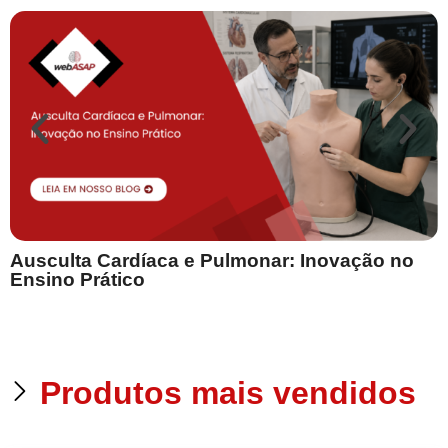
Ausculta Cardíaca e Pulmonar: Inovação no
E
Ensino Prático
Produtos mais vendidos