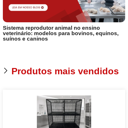
B
Sistema reprodutor animal no ensino
s
veterinário: modelos para bovinos, equinos,
suínos e caninos
p
Produtos mais vendidos