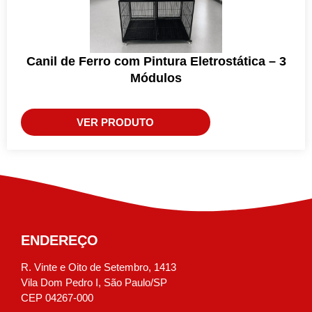
Canil de Ferro com Pintura Eletrostática – 3
Módulos
VER PRODUTO
ENDEREÇO
R. Vinte e Oito de Setembro, 1413
Vila Dom Pedro I, São Paulo/SP
CEP 04267-000