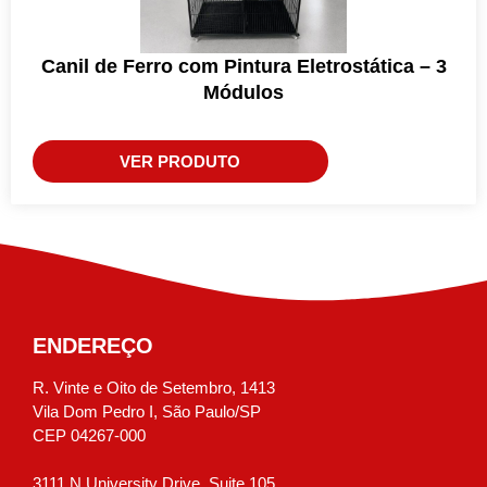
Canil de Ferro com Pintura Eletrostática – 3
Módulos
VER PRODUTO
ENDEREÇO
R. Vinte e Oito de Setembro, 1413
Vila Dom Pedro I, São Paulo/SP
CEP 04267-000
3111 N University Drive, Suite 105