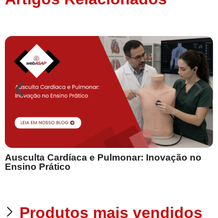
Ausculta Cardíaca e Pulmonar: Inovação no
E
Ensino Prático
Produtos mais vendidos