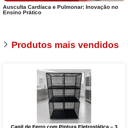
Ausculta Cardíaca e Pulmonar: Inovação no
E
Ensino Prático
Produtos mais vendidos
Canil de Ferro com Pintura Eletrostática – 3