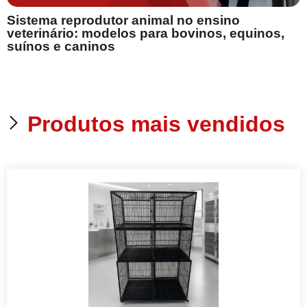
B
Sistema reprodutor animal no ensino
s
veterinário: modelos para bovinos, equinos,
suínos e caninos
p
Produtos mais vendidos