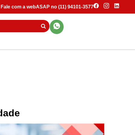
Fale com a webASAP no (11) 94101-3577
dade