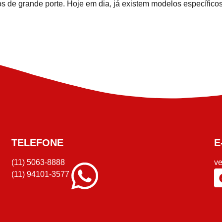
os de grande porte. Hoje em dia, já existem modelos específico
TELEFONE
E
(11) 5063-8888
v
(11) 94101-3577