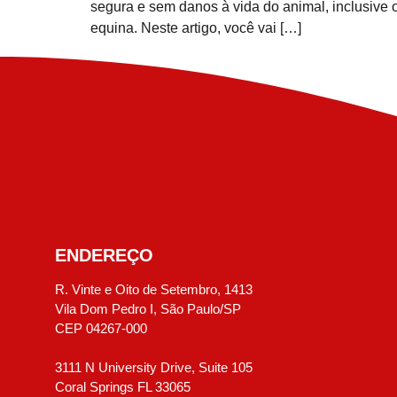
segura e sem danos à vida do animal, inclusive 
equina. Neste artigo, você vai […]
ENDEREÇO
R. Vinte e Oito de Setembro, 1413
Vila Dom Pedro I, São Paulo/SP
CEP 04267-000
3111 N University Drive, Suite 105
Coral Springs FL 33065